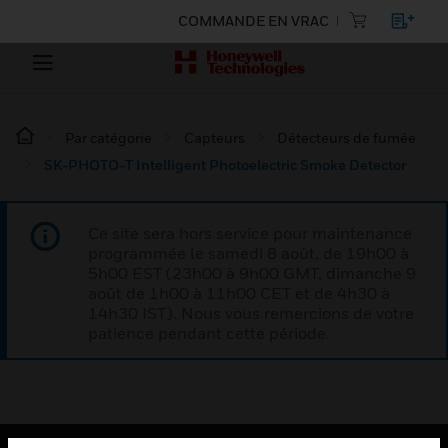
COMMANDE EN VRAC
Par catégorie
Capteurs
Détecteurs de fumée
SK-PHOTO-T Intelligent Photoelectric Smoke Detector
Ce site sera hors service pour maintenance
programmée le samedi 8 août, de 19h00 à
5h00 EST (23h00 à 9h00 GMT, dimanche 9
août de 1h00 à 11h00 CET et de 4h30 à
14h30 IST). Nous vous remercions de votre
patience pendant cette période.