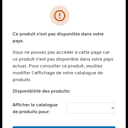
PRODUITS
toggle view
SOLUTIONS
Ce produit n'est pas disponible dans votre
toggle view
pays.
SECTEURS
Vous ne pouvez pas accéder à cette page car
toggle view
ASSISTANCE
ce produit n’est pas disponible dans votre pays
actuel. Pour consulter ce produit, veuillez
toggle view
modifier l’affichage de votre catalogue de
EMPLOIS
produits
toggle view
SOCIÉTÉ
Disponibilité des produits:
toggle view
NOUS CONTACTER
Afficher le catalogue
de produits pour:
toggle view
MENTIONS LÉGALES