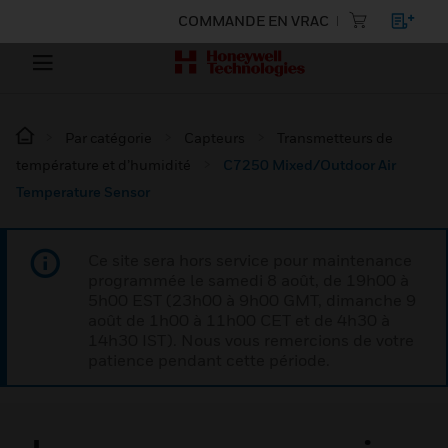
COMMANDE EN VRAC
Par catégorie
Capteurs
Transmetteurs de
température et d’humidité
C7250 Mixed/Outdoor Air
Temperature Sensor
Ce site sera hors service pour maintenance
programmée le samedi 8 août, de 19h00 à
5h00 EST (23h00 à 9h00 GMT, dimanche 9
août de 1h00 à 11h00 CET et de 4h30 à
14h30 IST). Nous vous remercions de votre
patience pendant cette période.