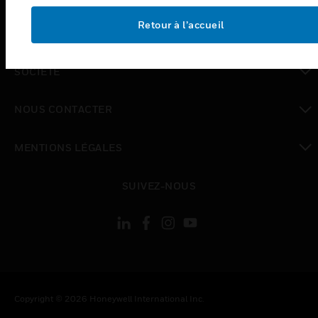
toggle view
Retour à l’accueil
EMPLOIS
toggle view
SOCIÉTÉ
toggle view
NOUS CONTACTER
toggle view
MENTIONS LÉGALES
toggle view
SUIVEZ-NOUS
Copyright © 2026 Honeywell International Inc.