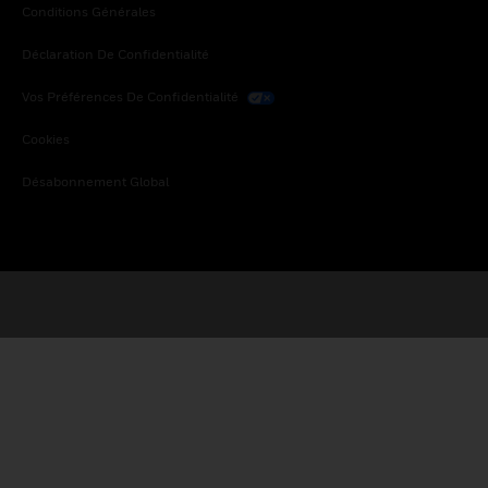
Conditions Générales
Déclaration De Confidentialité
Vos Préférences De Confidentialité
Cookies
Désabonnement Global