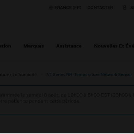
FRANCE (FR)
CONTACTER
S
ation
Marques
Assistance
Nouvelles Et Év
ture et d’humidité
NT Series RH-Temperature Network Sensor
rogrammée le samedi 8 août, de 19h00 à 5h00 EST (23h00 
tre patience pendant cette période.