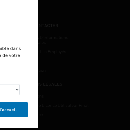
NOUS CONTACTER
Demandes D’informations
Commerciales
nible dans
Accès Pour Les Employés
e de votre
Inscription
Désinscription
MENTIONS LÉGALES
Certifications
Contrats De Licence Utilisateur Final
l’accueil
Open Source
Brevets