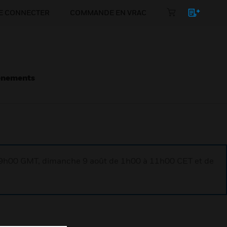
E CONNECTER
COMMANDE EN VRAC
énements
à 9h00 GMT, dimanche 9 août de 1h00 à 11h00 CET et de