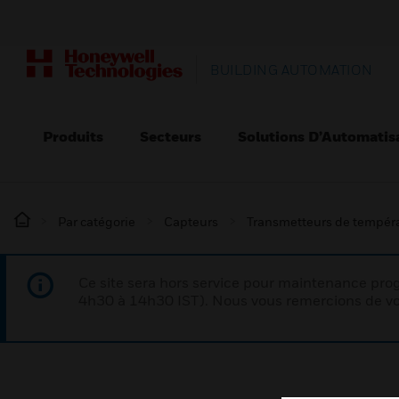
BUILDING AUTOMATION
Produits
Secteurs
Solutions D’Automatis
Par catégorie
Capteurs
Transmetteurs de tempéra
Ce site sera hors service pour maintenance p
4h30 à 14h30 IST). Nous vous remercions de vo