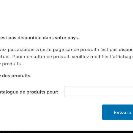
TEURS
ASSISTANCE
'est pas disponible dans votre pays.
ports
Recherche De Partenaires
ments Commerciaux
Formation
ez pas accéder à cette page car ce produit n’est pas dispo
tuel. Pour consulter ce produit, veuillez modifier l’affichag
centers
Assistance Technique
 produits
ation
Tutoriels De Sites Web
é des produits:
ernement Et Militaire
EMPLOIS
é
catalogue de produits pour:
Emplois
ignement Supérieur
Recherche D'emploi
llerie/Restauration
Retour à 
trie Et Fabrication
SOCIÉTÉ
ce Et Corrections
À Propos