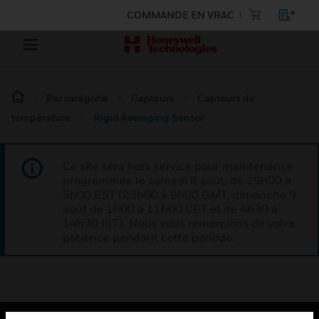
COMMANDE EN VRAC
Par catégorie
Capteurs
Capteurs de
température
Rigid Averaging Sensor
Ce site sera hors service pour maintenance
programmée le samedi 8 août, de 19h00 à
5h00 EST (23h00 à 9h00 GMT, dimanche 9
août de 1h00 à 11h00 CET et de 4h30 à
14h30 IST). Nous vous remercions de votre
patience pendant cette période.