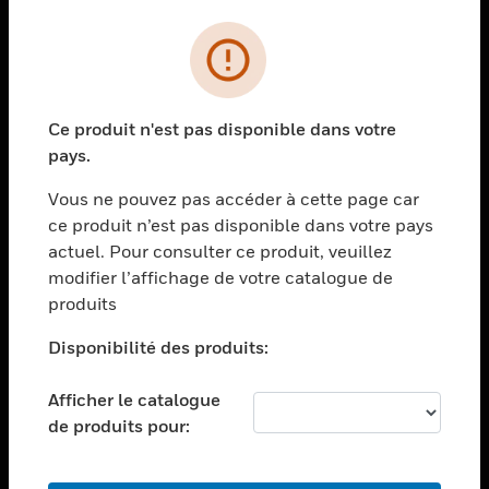
PRODUITS
toggle view
SOLUTIONS
Ce produit n'est pas disponible dans votre
toggle view
pays.
SECTEURS
Vous ne pouvez pas accéder à cette page car
toggle view
ASSISTANCE
ce produit n’est pas disponible dans votre pays
actuel. Pour consulter ce produit, veuillez
toggle view
modifier l’affichage de votre catalogue de
EMPLOIS
produits
toggle view
SOCIÉTÉ
Disponibilité des produits:
toggle view
NOUS CONTACTER
Afficher le catalogue
de produits pour:
toggle view
MENTIONS LÉGALES