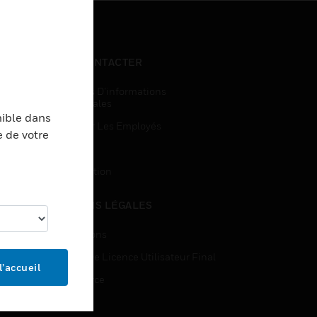
NOUS CONTACTER
Demandes D’informations
Commerciales
nible dans
Accès Pour Les Employés
e de votre
Inscription
Désinscription
MENTIONS LÉGALES
Certifications
Contrats De Licence Utilisateur Final
l’accueil
Open Source
Brevets