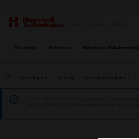
BUILDING AUTOMATION
Produits
Secteurs
Solutions D’Automatis
Par catégorie
Services
Services d’installation
Ce site sera hors service pour maintenance p
4h30 à 14h30 IST). Nous vous remercions de vo