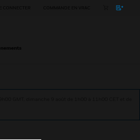
E CONNECTER
COMMANDE EN VRAC
énements
à 9h00 GMT, dimanche 9 août de 1h00 à 11h00 CET et de