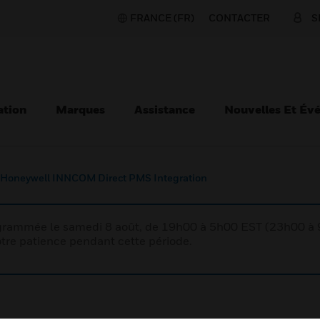
FRANCE (FR)
CONTACTER
S
ation
Marques
Assistance
Nouvelles Et Év
Honeywell INNCOM Direct PMS Integration
rogrammée le samedi 8 août, de 19h00 à 5h00 EST (23h00 
tre patience pendant cette période.