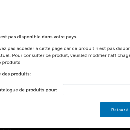
TEURS
ASSISTANCE
'est pas disponible dans votre pays.
ports
Recherche De Partenaires
ments Commerciaux
Formation
ez pas accéder à cette page car ce produit n’est pas dispo
tuel. Pour consulter ce produit, veuillez modifier l’affichag
centers
Assistance Technique
 produits
ation
Tutoriels De Sites Web
é des produits:
ernement Et Militaire
EMPLOIS
é
catalogue de produits pour:
Emplois
ignement Supérieur
Recherche D'emploi
llerie/Restauration
Retour à 
trie Et Fabrication
SOCIÉTÉ
ce Et Corrections
À Propos