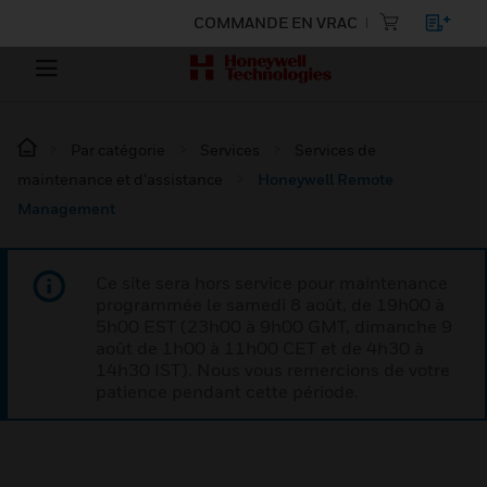
COMMANDE EN VRAC
Par catégorie
Services
Services de
maintenance et d’assistance
Honeywell Remote
Management
Ce site sera hors service pour maintenance
programmée le samedi 8 août, de 19h00 à
5h00 EST (23h00 à 9h00 GMT, dimanche 9
août de 1h00 à 11h00 CET et de 4h30 à
14h30 IST). Nous vous remercions de votre
patience pendant cette période.