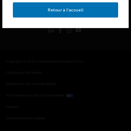
Retour à l’accueil
toggle view
SUIVEZ-NOUS
Copyright © 2026 Honeywell International Inc.
Conditions Générales
Déclaration De Confidentialité
Vos Préférences De Confidentialité
Cookies
Désabonnement Global