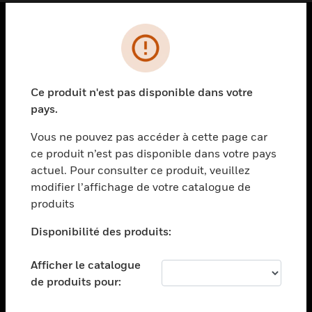
PRODUITS
toggle view
SOLUTIONS
Ce produit n'est pas disponible dans votre
pays.
toggle view
SECTEURS
Vous ne pouvez pas accéder à cette page car
toggle view
ce produit n’est pas disponible dans votre pays
ASSISTANCE
actuel. Pour consulter ce produit, veuillez
modifier l’affichage de votre catalogue de
toggle view
EMPLOIS
produits
toggle view
Disponibilité des produits:
SOCIÉTÉ
toggle view
Afficher le catalogue
NOUS CONTACTER
de produits pour:
toggle view
MENTIONS LÉGALES