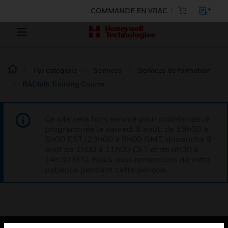
COMMANDE EN VRAC
Par catégorie
Services
Services de formation
BACtalk Training Course
Ce site sera hors service pour maintenance
programmée le samedi 8 août, de 19h00 à
5h00 EST (23h00 à 9h00 GMT, dimanche 9
août de 1h00 à 11h00 CET et de 4h30 à
14h30 IST). Nous vous remercions de votre
patience pendant cette période.