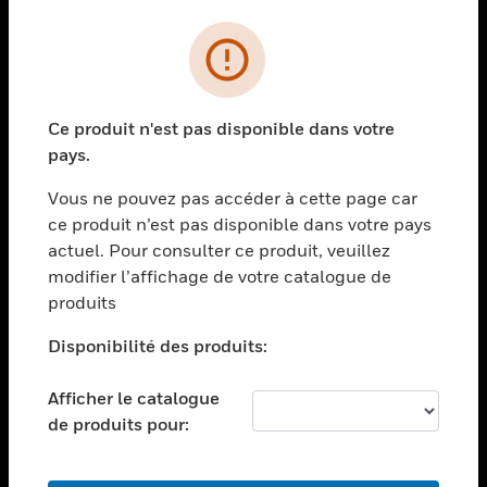
PRODUITS
toggle view
SOLUTIONS
Ce produit n'est pas disponible dans votre
toggle view
pays.
SECTEURS
Vous ne pouvez pas accéder à cette page car
toggle view
ASSISTANCE
ce produit n’est pas disponible dans votre pays
actuel. Pour consulter ce produit, veuillez
toggle view
modifier l’affichage de votre catalogue de
EMPLOIS
produits
toggle view
SOCIÉTÉ
Disponibilité des produits:
toggle view
NOUS CONTACTER
Afficher le catalogue
de produits pour:
toggle view
MENTIONS LÉGALES