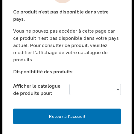
toggle view
Ce produit n'est pas disponible dans votre
ASSISTANCE
pays.
toggle view
EMPLOIS
Vous ne pouvez pas accéder à cette page car
ce produit n’est pas disponible dans votre pays
toggle view
actuel. Pour consulter ce produit, veuillez
SOCIÉTÉ
modifier l’affichage de votre catalogue de
toggle view
produits
NOUS CONTACTER
Disponibilité des produits:
toggle view
MENTIONS LÉGALES
Afficher le catalogue
toggle view
de produits pour:
SUIVEZ-NOUS
Retour à l’accueil