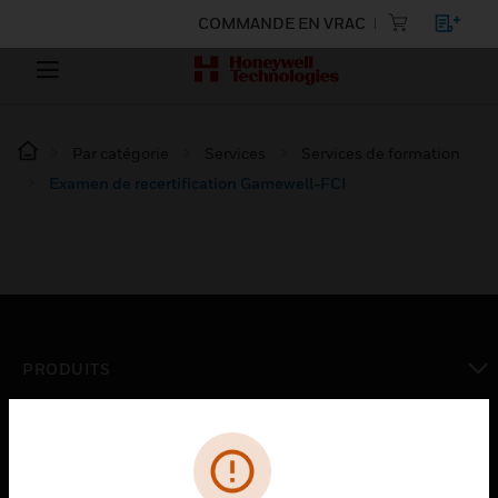
COMMANDE EN VRAC
Par catégorie
Services
Services de formation
Examen de recertification Gamewell-FCI
PRODUITS
toggle view
SOLUTIONS
toggle view
SECTEURS