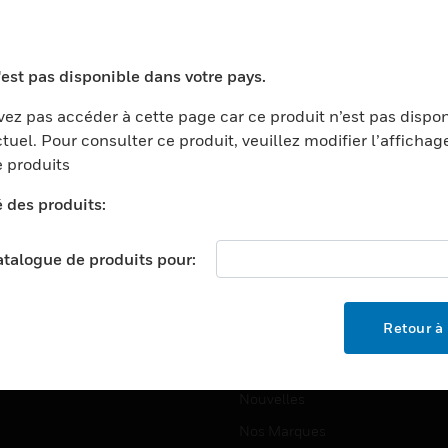
ports
Recherche De Partenaires
ments Commerciaux
Formation
'est pas disponible dans votre pays.
centers
Assistance Technique
ez pas accéder à cette page car ce produit n’est pas dispo
ation
Tutoriels De Sites Web
tuel. Pour consulter ce produit, veuillez modifier l’affichag
ernement Et Militaire
 produits
EMPLOIS
é
é des produits:
Emplois
ignement Supérieur
Recherche D'emploi
llerie/Restauration
catalogue de produits pour:
trie Et Fabrication
SOCIÉTÉ
ce Et Corrections
Retour à 
À Propos
e Au Détail
Événements
t Cities
Nouvelles
Nos Marques