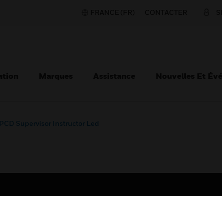
FRANCE (FR)
CONTACTER
S
ation
Marques
Assistance
Nouvelles Et Év
PCD Supervisor Instructor Led
TEURS
ASSISTANCE