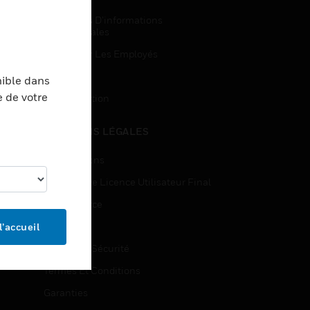
Demandes D’informations
Commerciales
Accès Pour Les Employés
Inscription
nible dans
e de votre
Désinscription
MENTIONS LÉGALES
Certifications
Contrats De Licence Utilisateur Final
Open Source
Brevets
l’accueil
Qualité Et Sécurité
Termes Et Conditions
Garanties