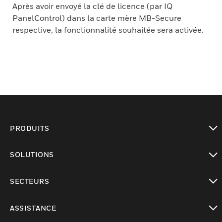
Après avoir envoyé la clé de licence (par IQ
PanelControl) dans la carte mère MB-Secure
respective, la fonctionnalité souhaitée sera activée.
PRODUITS
toggle view
SOLUTIONS
toggle view
SECTEURS
toggle view
ASSISTANCE