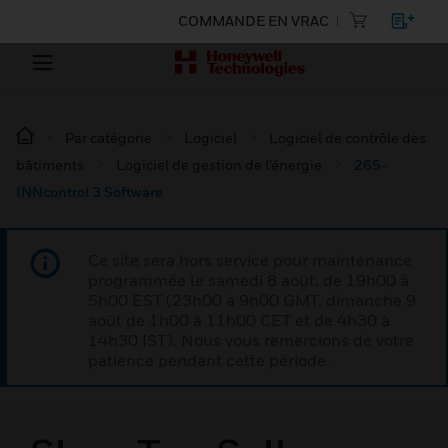
COMMANDE EN VRAC
Par catégorie
Logiciel
Logiciel de contrôle des
bâtiments
Logiciel de gestion de l’énergie
265-
INNcontrol 3 Software
Ce site sera hors service pour maintenance
programmée le samedi 8 août, de 19h00 à
5h00 EST (23h00 à 9h00 GMT, dimanche 9
août de 1h00 à 11h00 CET et de 4h30 à
14h30 IST). Nous vous remercions de votre
patience pendant cette période.