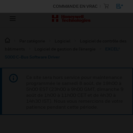
COMMANDE EN VRAC
Par catégorie
Logiciel
Logiciel de contrôle des
bâtiments
Logiciel de gestion de l’énergie
EXCEL®
5000 C-Bus Software Driver
Ce site sera hors service pour maintenance
programmée le samedi 8 août, de 19h00 à
5h00 EST (23h00 à 9h00 GMT, dimanche 9
août de 1h00 à 11h00 CET et de 4h30 à
14h30 IST). Nous vous remercions de votre
patience pendant cette période.