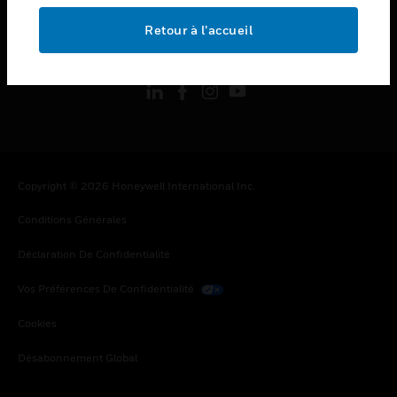
Retour à l’accueil
toggle view
SUIVEZ-NOUS
Copyright © 2026 Honeywell International Inc.
Conditions Générales
Déclaration De Confidentialité
Vos Préférences De Confidentialité
Cookies
Désabonnement Global