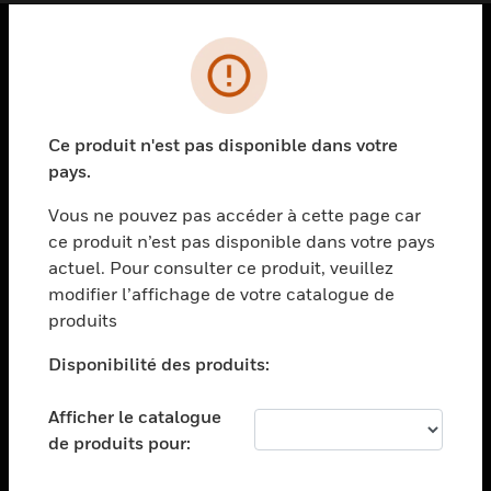
PRODUITS
toggle view
SOLUTIONS
Ce produit n'est pas disponible dans votre
pays.
toggle view
SECTEURS
Vous ne pouvez pas accéder à cette page car
toggle view
ce produit n’est pas disponible dans votre pays
ASSISTANCE
actuel. Pour consulter ce produit, veuillez
modifier l’affichage de votre catalogue de
toggle view
EMPLOIS
produits
toggle view
Disponibilité des produits:
SOCIÉTÉ
toggle view
Afficher le catalogue
NOUS CONTACTER
de produits pour:
toggle view
MENTIONS LÉGALES