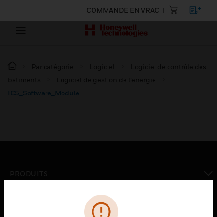
COMMANDE EN VRAC
Par catégorie
Logiciel
Logiciel de contrôle des
bâtiments
Logiciel de gestion de l’énergie
IC5_Software_Module
PRODUITS
toggle view
SOLUTIONS