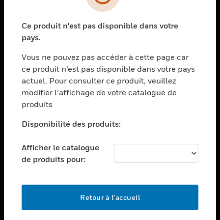
toggle view
SECTEURS
Ce produit n'est pas disponible dans votre
toggle view
ASSISTANCE
pays.
toggle view
Vous ne pouvez pas accéder à cette page car
EMPLOIS
ce produit n’est pas disponible dans votre pays
toggle view
actuel. Pour consulter ce produit, veuillez
SOCIÉTÉ
modifier l’affichage de votre catalogue de
produits
toggle view
NOUS CONTACTER
Disponibilité des produits:
toggle view
MENTIONS LÉGALES
Afficher le catalogue
toggle view
de produits pour:
SUIVEZ-NOUS
Retour à l’accueil