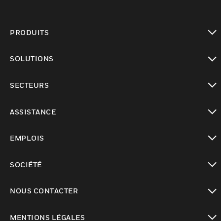
PRODUITS
toggle view
SOLUTIONS
toggle view
SECTEURS
toggle view
ASSISTANCE
toggle view
EMPLOIS
toggle view
SOCIÉTÉ
toggle view
NOUS CONTACTER
toggle view
MENTIONS LÉGALES