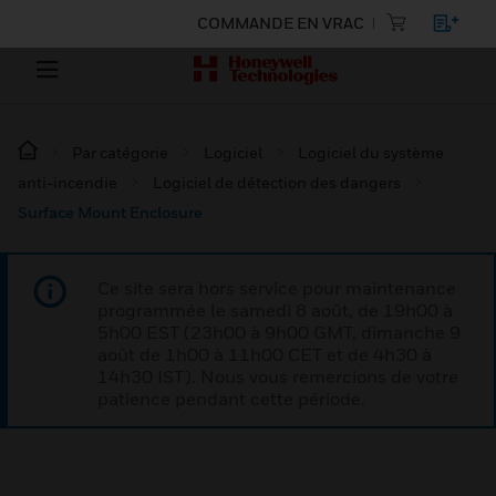
COMMANDE EN VRAC
Par catégorie
Logiciel
Logiciel du système
anti-incendie
Logiciel de détection des dangers
Surface Mount Enclosure
Ce site sera hors service pour maintenance
programmée le samedi 8 août, de 19h00 à
5h00 EST (23h00 à 9h00 GMT, dimanche 9
août de 1h00 à 11h00 CET et de 4h30 à
14h30 IST). Nous vous remercions de votre
patience pendant cette période.