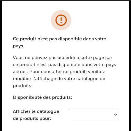
PRODUITS
toggle view
SOLUTIONS
Ce produit n'est pas disponible dans votre
pays.
toggle view
SECTEURS
Vous ne pouvez pas accéder à cette page car
toggle view
ce produit n’est pas disponible dans votre pays
ASSISTANCE
actuel. Pour consulter ce produit, veuillez
modifier l’affichage de votre catalogue de
toggle view
EMPLOIS
produits
toggle view
Disponibilité des produits:
SOCIÉTÉ
toggle view
Afficher le catalogue
NOUS CONTACTER
de produits pour:
toggle view
MENTIONS LÉGALES