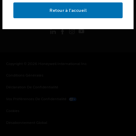
Retour à l’accueil
toggle view
SUIVEZ-NOUS
Copyright © 2026 Honeywell International Inc.
Conditions Générales
Déclaration De Confidentialité
Vos Préférences De Confidentialité
Cookies
Désabonnement Global