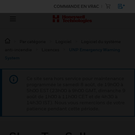
COMMANDE EN VRAC
Par catégorie
Logiciel
Logiciel du système
anti-incendie
Licences
UNP Emergency Warning
System
Ce site sera hors service pour maintenance
programmée le samedi 8 août, de 19h00 à
5h00 EST (23h00 à 9h00 GMT, dimanche 9
août de 1h00 à 11h00 CET et de 4h30 à
14h30 IST). Nous vous remercions de votre
patience pendant cette période.