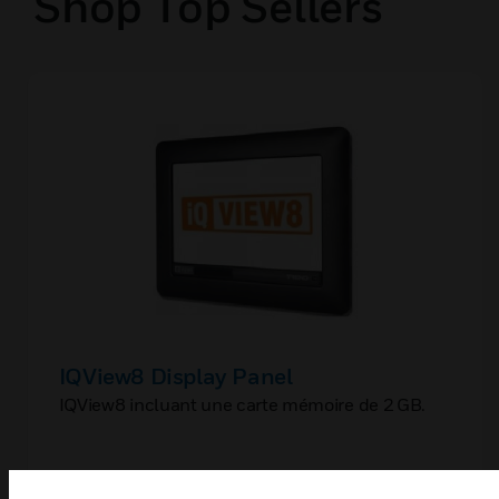
Shop Top Sellers
IQView8 Display Panel
IQView8 incluant une carte mémoire de 2 GB.