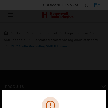
COMMANDE EN VRAC
Par catégorie
Logiciel
Logiciel du système
anti-incendie
Contrats d’assistance logicielle standard
DLC Audio Recording VNB II License
PRODUITS
toggle view
SOLUTIONS