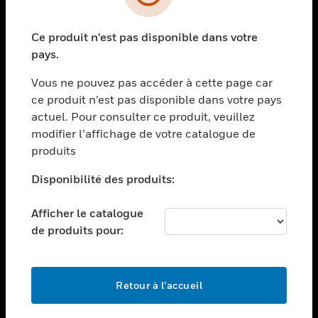
toggle view
SECTEURS
Ce produit n'est pas disponible dans votre
toggle view
ASSISTANCE
pays.
toggle view
Vous ne pouvez pas accéder à cette page car
EMPLOIS
ce produit n’est pas disponible dans votre pays
toggle view
actuel. Pour consulter ce produit, veuillez
SOCIÉTÉ
modifier l’affichage de votre catalogue de
produits
toggle view
NOUS CONTACTER
Disponibilité des produits:
toggle view
MENTIONS LÉGALES
Afficher le catalogue
toggle view
de produits pour:
SUIVEZ-NOUS
Retour à l’accueil