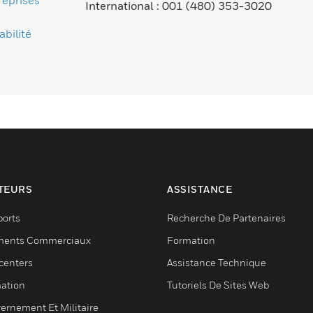
reprises
International : 001 (480) 353-3020
bilité
TEURS
ASSISTANCE
ports
Recherche De Partenaires
ments Commerciaux
Formation
centers
Assistance Technique
ation
Tutoriels De Sites Web
ernement Et Militaire