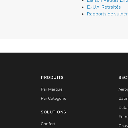
Liaison Petites Ent
É.-U.A. Retraités
Rapports de vulnéra
PRODUITS
SEC
Par Marque
Aéro
Par Catégorie
Bâti
Data
SOLUTIONS
Form
Confort
Gouv