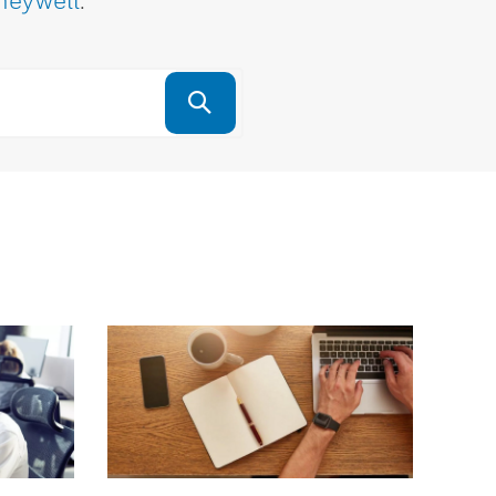
neywell
.