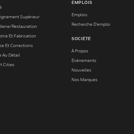
EMPLOIS
é
Emplois
ignement Supérieur
Recherche D'emploi
llerie/Restauration
trie Et Fabrication
SOCIÉTÉ
ce Et Corrections
À Propos
e Au Détail
Événements
t Cities
Nouvelles
Nos Marques