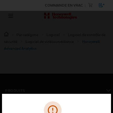
COMMANDE EN VRAC
Par catégorie
Logiciel
Logiciel de contrôle de
sécurité
Logiciel de vidéosurveillance
Honeywell
Advanced Analytics
PRODUITS
toggle view
SOLUTIONS