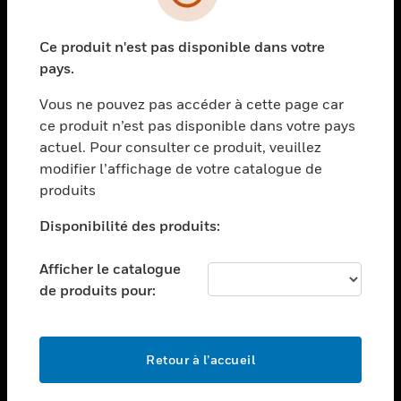
toggle view
SECTEURS
Ce produit n'est pas disponible dans votre
toggle view
ASSISTANCE
pays.
toggle view
Vous ne pouvez pas accéder à cette page car
EMPLOIS
ce produit n’est pas disponible dans votre pays
toggle view
actuel. Pour consulter ce produit, veuillez
SOCIÉTÉ
modifier l’affichage de votre catalogue de
produits
toggle view
NOUS CONTACTER
Disponibilité des produits:
toggle view
MENTIONS LÉGALES
Afficher le catalogue
toggle view
de produits pour:
SUIVEZ-NOUS
Retour à l’accueil