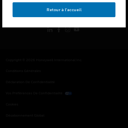
Retour à l’accueil
toggle view
SUIVEZ-NOUS
Copyright © 2026 Honeywell International Inc.
Conditions Générales
Déclaration De Confidentialité
Vos Préférences De Confidentialité
Cookies
Désabonnement Global