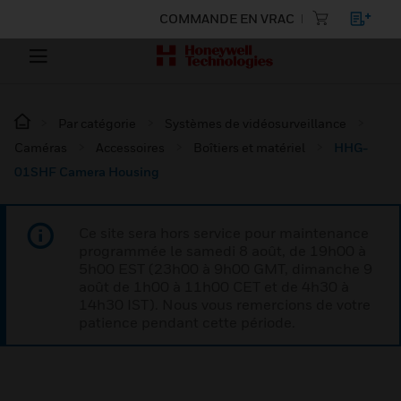
COMMANDE EN VRAC
Par catégorie
Systèmes de vidéosurveillance
Caméras
Accessoires
Boîtiers et matériel
HHG-
01SHF Camera Housing
Ce site sera hors service pour maintenance
programmée le samedi 8 août, de 19h00 à
5h00 EST (23h00 à 9h00 GMT, dimanche 9
août de 1h00 à 11h00 CET et de 4h30 à
14h30 IST). Nous vous remercions de votre
patience pendant cette période.