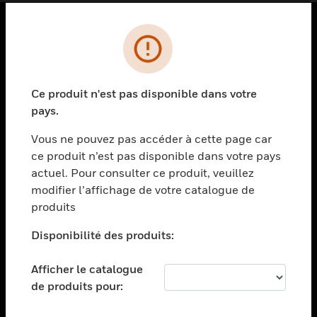
PRODUITS
toggle view
SOLUTIONS
Ce produit n'est pas disponible dans votre
pays.
toggle view
SECTEURS
Vous ne pouvez pas accéder à cette page car
toggle view
ce produit n’est pas disponible dans votre pays
ASSISTANCE
actuel. Pour consulter ce produit, veuillez
modifier l’affichage de votre catalogue de
toggle view
EMPLOIS
produits
toggle view
Disponibilité des produits:
SOCIÉTÉ
toggle view
Afficher le catalogue
NOUS CONTACTER
de produits pour:
toggle view
MENTIONS LÉGALES