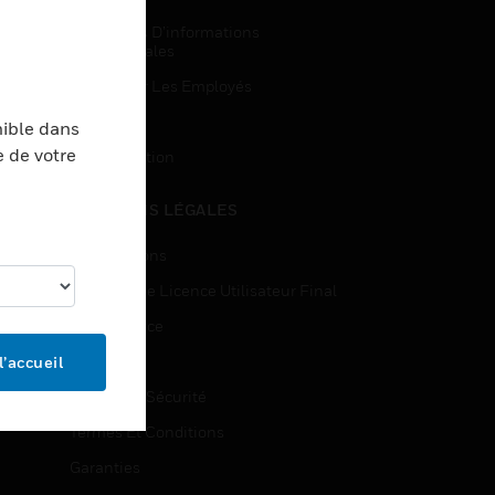
Demandes D’informations
Commerciales
Accès Pour Les Employés
Inscription
nible dans
e de votre
Désinscription
MENTIONS LÉGALES
Certifications
Contrats De Licence Utilisateur Final
Open Source
Brevets
l’accueil
Qualité Et Sécurité
Termes Et Conditions
Garanties