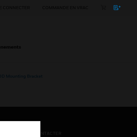
E CONNECTER
COMMANDE EN VRAC
énements
DD Mounting Bracket
NOUS CONTACTER