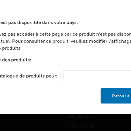
ports
Recherche De Partenaires
ments Commerciaux
Formation
'est pas disponible dans votre pays.
centers
Assistance Technique
ez pas accéder à cette page car ce produit n’est pas dispo
ation
Tutoriels De Sites Web
tuel. Pour consulter ce produit, veuillez modifier l’affichag
ernement Et Militaire
 produits
EMPLOIS
é
é des produits:
Emplois
ignement Supérieur
Recherche D'emploi
llerie/Restauration
catalogue de produits pour:
trie Et Fabrication
SOCIÉTÉ
ce Et Corrections
Retour à 
À Propos
e Au Détail
Événements
t Cities
Nouvelles
Nos Marques