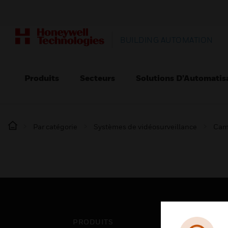
BUILDING AUTOMATION
Produits
Secteurs
Solutions D’Automatis
Par catégorie
Systèmes de vidéosurveillance
Cam
PRODUITS
SEC