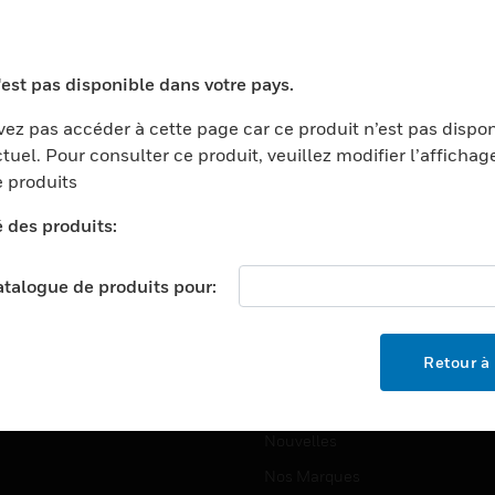
ports
Recherche De Partenaires
ments Commerciaux
Formation
'est pas disponible dans votre pays.
centers
Assistance Technique
ez pas accéder à cette page car ce produit n’est pas dispo
ation
Tutoriels De Sites Web
tuel. Pour consulter ce produit, veuillez modifier l’affichag
ernement Et Militaire
 produits
EMPLOIS
é
é des produits:
Emplois
ignement Supérieur
Recherche D'emploi
llerie/Restauration
catalogue de produits pour:
trie Et Fabrication
SOCIÉTÉ
ce Et Corrections
Retour à 
À Propos
e Au Détail
Événements
t Cities
Nouvelles
Nos Marques