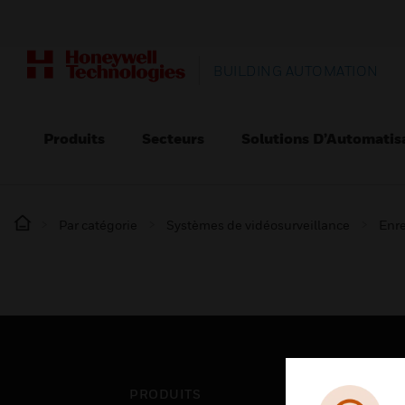
BUILDING AUTOMATION
Produits
Secteurs
Solutions D’Automatis
Par catégorie
Systèmes de vidéosurveillance
Enre
PRODUITS
SEC