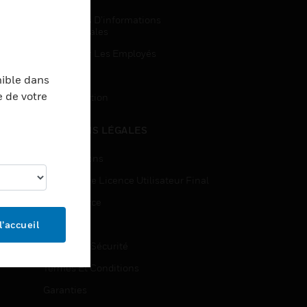
Demandes D’informations
Commerciales
Accès Pour Les Employés
Inscription
nible dans
e de votre
Désinscription
MENTIONS LÉGALES
Certifications
Contrats De Licence Utilisateur Final
Open Source
Brevets
l’accueil
Qualité Et Sécurité
Termes Et Conditions
Garanties