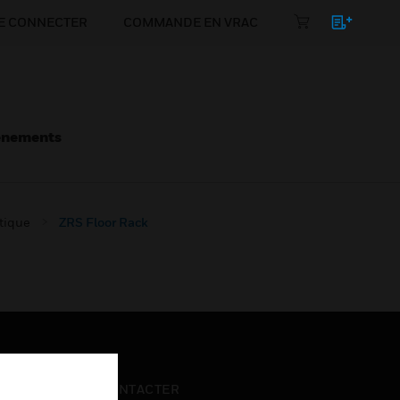
E CONNECTER
COMMANDE EN VRAC
énements
atique
ZRS Floor Rack
NOUS CONTACTER