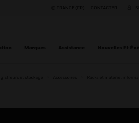
FRANCE (FR)
CONTACTER
S
ation
Marques
Assistance
Nouvelles Et Év
gistreurs et stockage
Accessoires
Racks et matériel inform
TEURS
ASSISTANCE