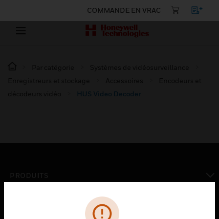
COMMANDE EN VRAC
Par catégorie
Systèmes de vidéosurveillance
Enregistreurs et stockage
Accessoires
Encodeurs et
décodeurs vidéo
HUS Video Decoder
PRODUITS
toggle view
SOLUTIONS