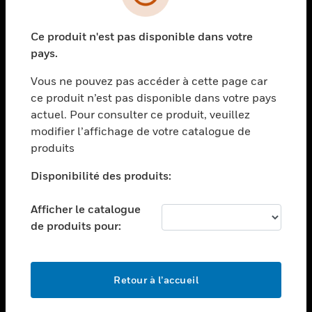
toggle view
SECTEURS
Ce produit n'est pas disponible dans votre
toggle view
ASSISTANCE
pays.
toggle view
Vous ne pouvez pas accéder à cette page car
EMPLOIS
ce produit n’est pas disponible dans votre pays
toggle view
actuel. Pour consulter ce produit, veuillez
SOCIÉTÉ
modifier l’affichage de votre catalogue de
produits
toggle view
NOUS CONTACTER
Disponibilité des produits:
toggle view
MENTIONS LÉGALES
Afficher le catalogue
toggle view
de produits pour:
SUIVEZ-NOUS
Retour à l’accueil