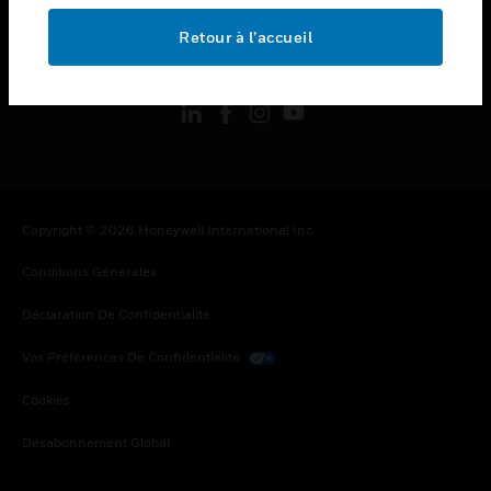
Retour à l’accueil
toggle view
SUIVEZ-NOUS
Copyright © 2026 Honeywell International Inc.
Conditions Générales
Déclaration De Confidentialité
Vos Préférences De Confidentialité
Cookies
Désabonnement Global