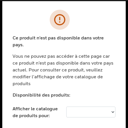
PRODUITS
toggle view
SOLUTIONS
Ce produit n'est pas disponible dans votre
pays.
toggle view
SECTEURS
Vous ne pouvez pas accéder à cette page car
toggle view
ce produit n’est pas disponible dans votre pays
ASSISTANCE
actuel. Pour consulter ce produit, veuillez
modifier l’affichage de votre catalogue de
toggle view
EMPLOIS
produits
toggle view
Disponibilité des produits:
SOCIÉTÉ
toggle view
Afficher le catalogue
NOUS CONTACTER
de produits pour:
toggle view
MENTIONS LÉGALES