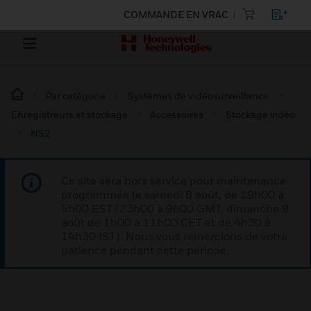
COMMANDE EN VRAC
Par catégorie
Systèmes de vidéosurveillance
Enregistreurs et stockage
Accessoires
Stockage vidéo
NS2
Ce site sera hors service pour maintenance
programmée le samedi 8 août, de 19h00 à
5h00 EST (23h00 à 9h00 GMT, dimanche 9
août de 1h00 à 11h00 CET et de 4h30 à
14h30 IST). Nous vous remercions de votre
patience pendant cette période.