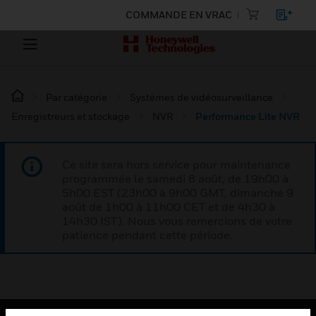
COMMANDE EN VRAC
Par catégorie
Systèmes de vidéosurveillance
Enregistreurs et stockage
NVR
Performance Lite NVR
Ce site sera hors service pour maintenance
programmée le samedi 8 août, de 19h00 à
5h00 EST (23h00 à 9h00 GMT, dimanche 9
août de 1h00 à 11h00 CET et de 4h30 à
14h30 IST). Nous vous remercions de votre
patience pendant cette période.