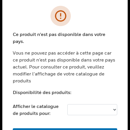
PRODUITS
toggle view
SOLUTIONS
Ce produit n'est pas disponible dans votre
toggle view
pays.
SECTEURS
Vous ne pouvez pas accéder à cette page car
toggle view
ASSISTANCE
ce produit n’est pas disponible dans votre pays
actuel. Pour consulter ce produit, veuillez
toggle view
modifier l’affichage de votre catalogue de
EMPLOIS
produits
toggle view
SOCIÉTÉ
Disponibilité des produits:
toggle view
NOUS CONTACTER
Afficher le catalogue
de produits pour:
toggle view
MENTIONS LÉGALES