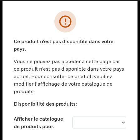
PRODUITS
toggle view
SOLUTIONS
Ce produit n'est pas disponible dans votre
pays.
toggle view
SECTEURS
Vous ne pouvez pas accéder à cette page car
toggle view
ce produit n’est pas disponible dans votre pays
ASSISTANCE
actuel. Pour consulter ce produit, veuillez
modifier l’affichage de votre catalogue de
toggle view
EMPLOIS
produits
toggle view
Disponibilité des produits:
SOCIÉTÉ
toggle view
Afficher le catalogue
NOUS CONTACTER
de produits pour:
toggle view
MENTIONS LÉGALES