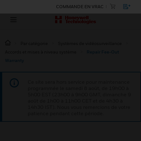
COMMANDE EN VRAC
Par catégorie
Systèmes de vidéosurveillance
Accords et mises à niveau système
Repair Fee-Out
Warranty
Ce site sera hors service pour maintenance
programmée le samedi 8 août, de 19h00 à
5h00 EST (23h00 à 9h00 GMT, dimanche 9
août de 1h00 à 11h00 CET et de 4h30 à
14h30 IST). Nous vous remercions de votre
patience pendant cette période.