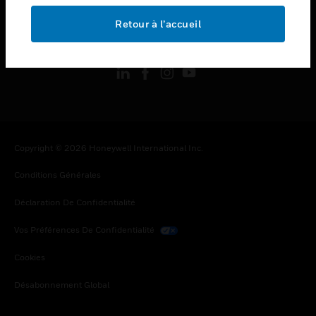
Retour à l’accueil
toggle view
SUIVEZ-NOUS
Copyright © 2026 Honeywell International Inc.
Conditions Générales
Déclaration De Confidentialité
Vos Préférences De Confidentialité
Cookies
Désabonnement Global