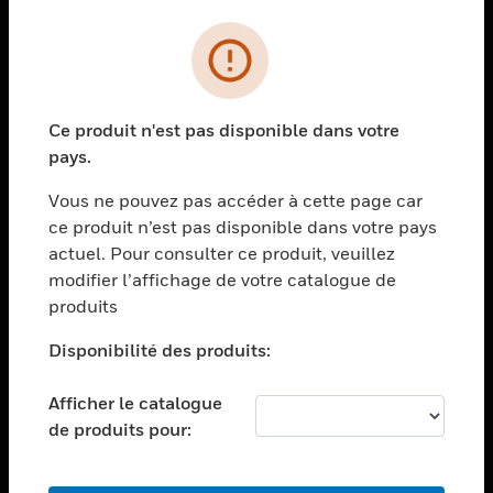
PRODUITS
toggle view
SOLUTIONS
Ce produit n'est pas disponible dans votre
toggle view
pays.
SECTEURS
Vous ne pouvez pas accéder à cette page car
toggle view
ASSISTANCE
ce produit n’est pas disponible dans votre pays
actuel. Pour consulter ce produit, veuillez
toggle view
modifier l’affichage de votre catalogue de
EMPLOIS
produits
toggle view
SOCIÉTÉ
Disponibilité des produits:
toggle view
NOUS CONTACTER
Afficher le catalogue
de produits pour:
toggle view
MENTIONS LÉGALES