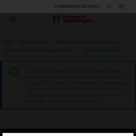
COMMANDE EN VRAC
Par catégorie
Systèmes de vidéosurveillance
Accords et mises à niveau système
Training Charges
Ce site sera hors service pour maintenance
programmée le samedi 8 août, de 19h00 à
5h00 EST (23h00 à 9h00 GMT, dimanche 9
août de 1h00 à 11h00 CET et de 4h30 à
14h30 IST). Nous vous remercions de votre
patience pendant cette période.