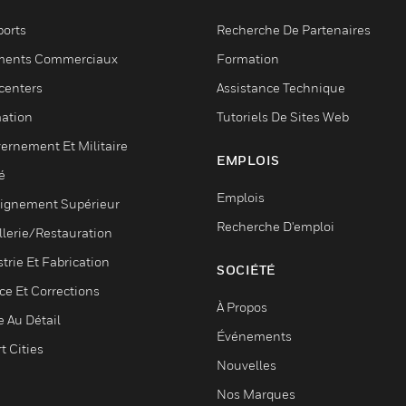
ports
Recherche De Partenaires
ments Commerciaux
Formation
centers
Assistance Technique
ation
Tutoriels De Sites Web
ernement Et Militaire
EMPLOIS
é
Emplois
ignement Supérieur
Recherche D'emploi
llerie/Restauration
trie Et Fabrication
SOCIÉTÉ
ce Et Corrections
À Propos
e Au Détail
Événements
t Cities
Nouvelles
Nos Marques