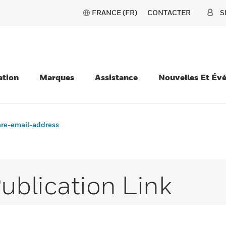
FRANCE (FR)
CONTACTER
S
ation
Marques
Assistance
Nouvelles Et Év
re-email-address
ublication Link