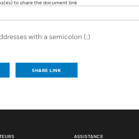
ss(es) to share the document link
ddresses with a semicolon (;)
SHARE LINK
TEURS
ASSISTANCE