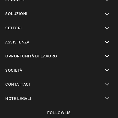
toggle view
SOLUZIONI
toggle view
SETTORI
toggle view
ASSISTENZA
toggle view
OPPORTUNITÀ DI LAVORO
toggle view
SOCIETÀ
toggle view
CONTATTACI
toggle view
NOTE LEGALI
toggle view
FOLLOW US