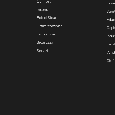
Comfort
Gove
Incendio
Sani
Edifici Sicuri
Educ
Ottimizzazione
Ospit
Protezione
Indu
Sicurezza
Giust
Servizi
Vendi
Città