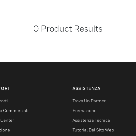
0
Product Results
TORI
ASSISTENZA
orti
Trova Un Partner
ici Commerciali
Formazione
 Center
Assistenza Tecnica
zione
Tutorial Del Sito Web