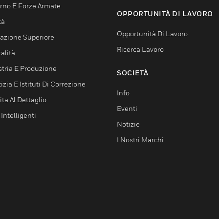
rno E Forze Armate
OPPORTUNITÀ DI LAVORO
tà
Opportunità Di Lavoro
azione Superiore
Ricerca Lavoro
alità
stria E Produzione
SOCIETÀ
izia E Istituti Di Correzione
Info
ta Al Dettaglio
Eventi
 Intelligenti
Notizie
I Nostri Marchi