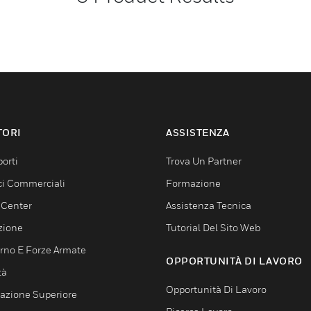
TORI
ASSISTENZA
orti
Trova Un Partner
ici Commerciali
Formazione
 Center
Assistenza Tecnica
zione
Tutorial Del Sito Web
rno E Forze Armate
OPPORTUNITÀ DI LAVORO
tà
Opportunità Di Lavoro
azione Superiore