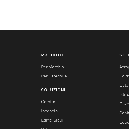
PRODOTTI
SET
Per Marchio
Aerop
Per Categoria
Edif
Data
SOLUZIONI
Istru
Comfort
Gove
Incendio
Sani
Edifici Sicuri
Educ