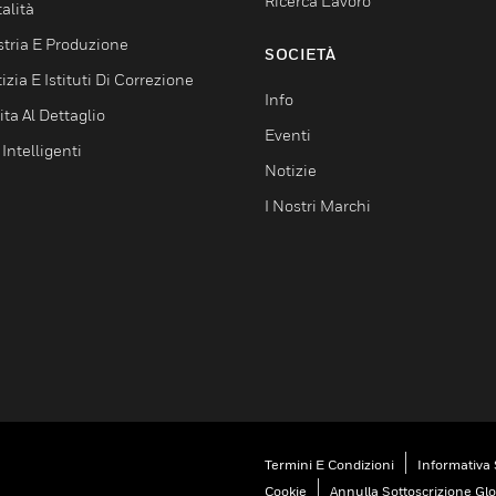
Ricerca Lavoro
alità
stria E Produzione
SOCIETÀ
izia E Istituti Di Correzione
Info
ta Al Dettaglio
Eventi
 Intelligenti
Notizie
I Nostri Marchi
Termini E Condizioni
Informativa 
Cookie
Annulla Sottoscrizione Gl