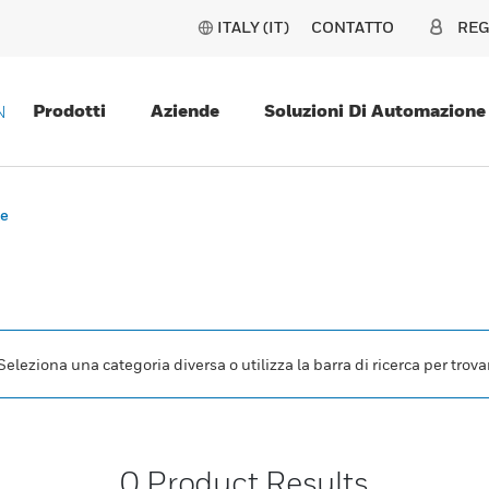
ITALY (IT)
CONTATTO
REG
Prodotti
Aziende
Soluzioni Di Automazione
N
te
leziona una categoria diversa o utilizza la barra di ricerca per trovar
0
Product Results