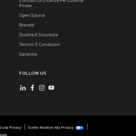
Contratti Di Licenza Per L'utente
Finale
Open Source
Brevetti
Qualità E Sicurezza
Termini E Condizioni
Garanzie
FOLLOW US
Sulla Privacy
Scelte Relative Alla Privacy
obale