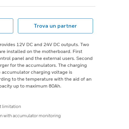
Trova un partner
rovides 12V DC and 24V DC outputs. Two
are installed on the motherboard. First
control panel and the external users. Second
harger for the accumulators. The charging
he accumulator charging voltage is
ding to the temperature with the aid of an
apacity up to maximum 80Ah.
t limitation
n with accumulator monitoring