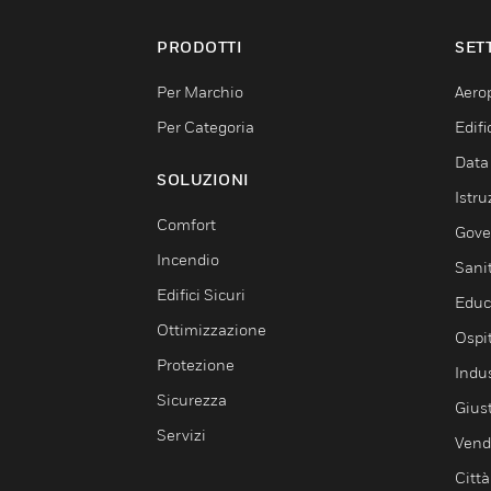
PRODOTTI
SET
Per Marchio
Aerop
Per Categoria
Edif
Data
SOLUZIONI
Istru
Comfort
Gove
Incendio
Sani
Edifici Sicuri
Educ
Ottimizzazione
Ospit
Protezione
Indu
Sicurezza
Giust
Servizi
Vendi
Città