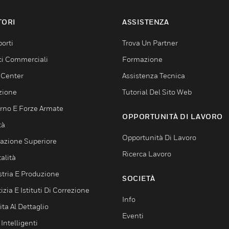
TORI
ASSISTENZA
orti
Trova Un Partner
ici Commerciali
Formazione
 Center
Assistenza Tecnica
zione
Tutorial Del Sito Web
rno E Forze Armate
OPPORTUNITÀ DI LAVORO
tà
Opportunità Di Lavoro
azione Superiore
Ricerca Lavoro
alità
stria E Produzione
SOCIETÀ
izia E Istituti Di Correzione
Info
ta Al Dettaglio
Eventi
 Intelligenti