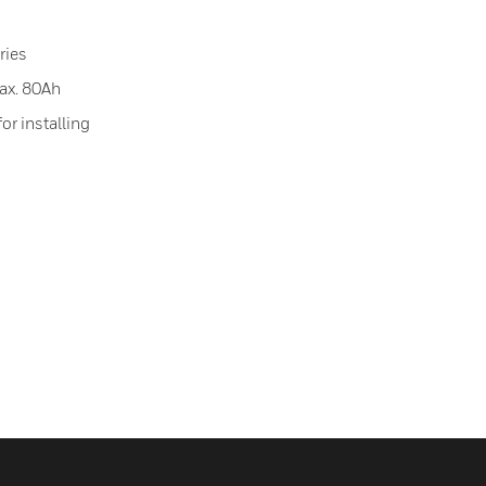
ries
ax. 80Ah
or installing