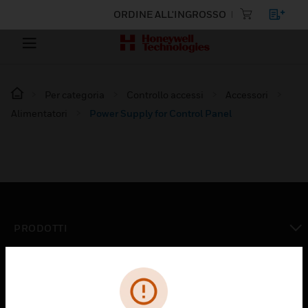
ORDINE ALL'INGROSSO
Per categoria
Controllo accessi
Accessori
Alimentatori
Power Supply for Control Panel
PRODOTTI
toggle view
SOLUZIONI
toggle view
SETTORI