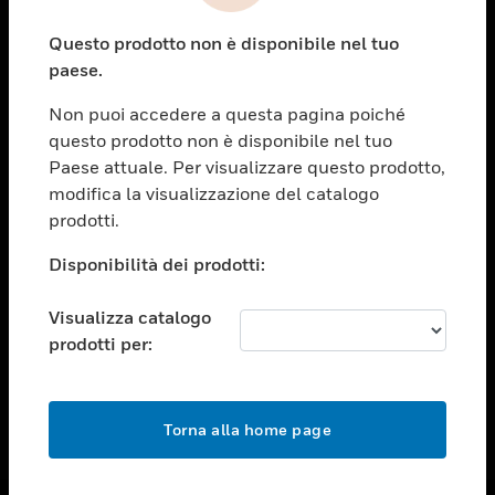
toggle view
Questo prodotto non è disponibile nel tuo
ASSISTENZA
paese.
toggle view
OPPORTUNITÀ DI LAVORO
Non puoi accedere a questa pagina poiché
questo prodotto non è disponibile nel tuo
toggle view
Paese attuale. Per visualizzare questo prodotto,
SOCIETÀ
modifica la visualizzazione del catalogo
toggle view
prodotti.
CONTATTACI
Disponibilità dei prodotti:
toggle view
NOTE LEGALI
Visualizza catalogo
toggle view
prodotti per:
FOLLOW US
Torna alla home page