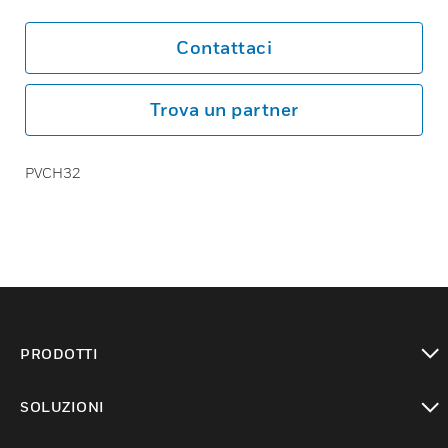
Contattaci
Trova un partner
PVCH32
PRODOTTI
toggle view
SOLUZIONI
toggle view