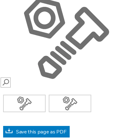
SEARCH
Save this page as PDF