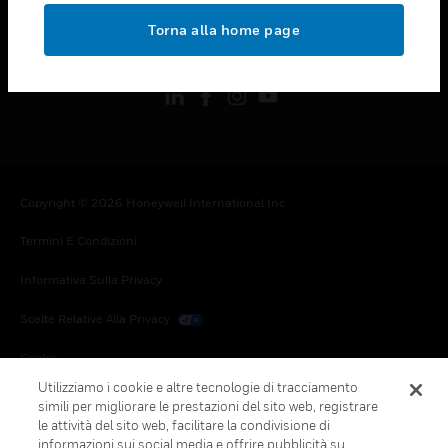
toggle view
Torna alla home page
FOLLOW US
Copyright © 2026 Honeywell International Inc.
Termini E Condizioni
Informativa Sulla Privacy
Scelte Relative Alla Privacy
Cookie
Utilizziamo i cookie e altre tecnologie di tracciamento
Annulla Sottoscrizione Globale
simili per migliorare le prestazioni del sito web, registrare
le attività del sito web, facilitare la condivisione di
informazioni sui social media e offrire pubblicità su