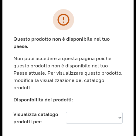
PRODOTTI
toggle view
SOLUZIONI
Questo prodotto non è disponibile nel tuo
paese.
toggle view
SETTORI
Non puoi accedere a questa pagina poiché
toggle view
questo prodotto non è disponibile nel tuo
ASSISTENZA
Paese attuale. Per visualizzare questo prodotto,
toggle view
modifica la visualizzazione del catalogo
OPPORTUNITÀ DI LAVORO
prodotti.
toggle view
Disponibilità dei prodotti:
SOCIETÀ
toggle view
Visualizza catalogo
CONTATTACI
prodotti per:
toggle view
NOTE LEGALI