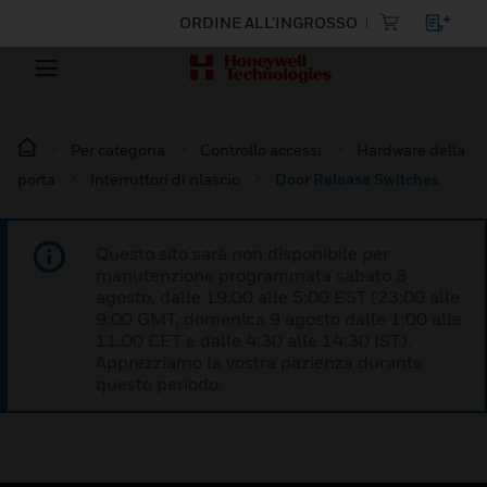
ORDINE ALL'INGROSSO
Per categoria
Controllo accessi
Hardware della
porta
Interruttori di rilascio
Door Release Switches
Questo sito sarà non disponibile per
manutenzione programmata sabato 8
agosto, dalle 19:00 alle 5:00 EST (23:00 alle
9:00 GMT, domenica 9 agosto dalle 1:00 alle
11:00 CET e dalle 4:30 alle 14:30 IST).
Apprezziamo la vostra pazienza durante
questo periodo.