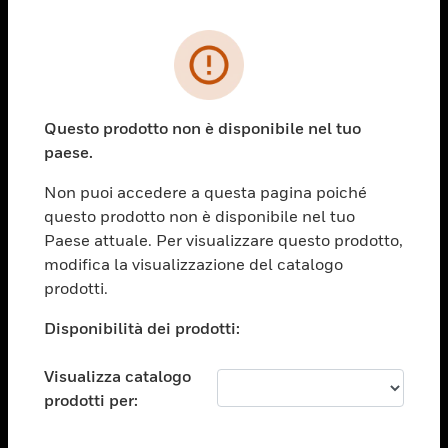
PRODOTTI
toggle view
SOLUZIONI
Questo prodotto non è disponibile nel tuo
paese.
toggle view
SETTORI
Non puoi accedere a questa pagina poiché
toggle view
questo prodotto non è disponibile nel tuo
ASSISTENZA
Paese attuale. Per visualizzare questo prodotto,
toggle view
modifica la visualizzazione del catalogo
OPPORTUNITÀ DI LAVORO
prodotti.
toggle view
Disponibilità dei prodotti:
SOCIETÀ
toggle view
Visualizza catalogo
CONTATTACI
prodotti per:
toggle view
NOTE LEGALI