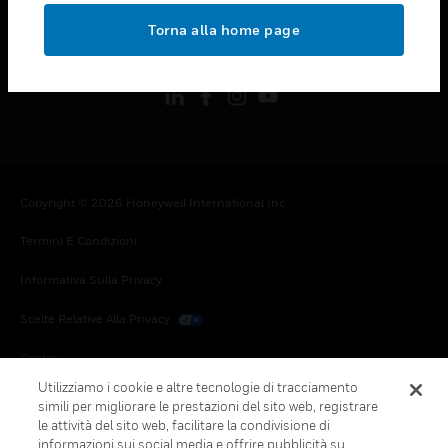
toggle view
Torna alla home page
FOLLOW US
Copyright © 2026 Honeywell International Inc.
Termini E Condizioni
Informativa Sulla Privacy
Scelte Relative Alla Privacy
Cookie
Utilizziamo i cookie e altre tecnologie di tracciamento
Annulla Sottoscrizione Globale
simili per migliorare le prestazioni del sito web, registrare
le attività del sito web, facilitare la condivisione di
informazioni sui social media e offrire pubblicità su