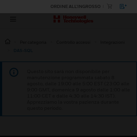
ORDINE ALL'INGROSSO
Per categoria
Controllo accessi
Integrazioni
DAS-SQL
Questo sito sarà non disponibile per
manutenzione programmata sabato 8
agosto, dalle 19:00 alle 5:00 EST (23:00 alle
9:00 GMT, domenica 9 agosto dalle 1:00 alle
11:00 CET e dalle 4:30 alle 14:30 IST).
Apprezziamo la vostra pazienza durante
questo periodo.