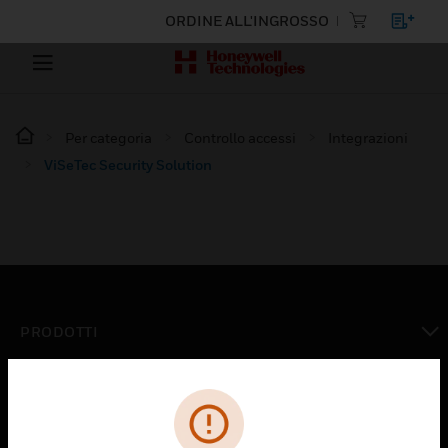
ORDINE ALL'INGROSSO
Per categoria
Controllo accessi
Integrazioni
ViSeTec Security Solution
PRODOTTI
toggle view
SOLUZIONI
toggle view
SETTORI