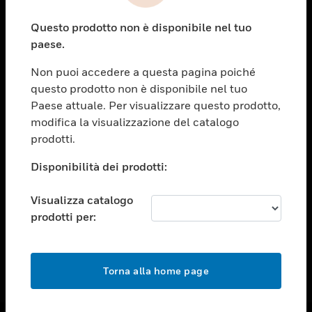
toggle view
Questo prodotto non è disponibile nel tuo
ASSISTENZA
paese.
toggle view
OPPORTUNITÀ DI LAVORO
Non puoi accedere a questa pagina poiché
questo prodotto non è disponibile nel tuo
toggle view
Paese attuale. Per visualizzare questo prodotto,
SOCIETÀ
modifica la visualizzazione del catalogo
toggle view
prodotti.
CONTATTACI
Disponibilità dei prodotti:
toggle view
NOTE LEGALI
Visualizza catalogo
toggle view
prodotti per:
FOLLOW US
Torna alla home page