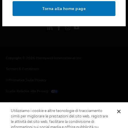
toggle view
Torna alla home page
FOLLOW US
Copyright © 2026 Honeywell International Inc.
Termini E Condizioni
Informativa Sulla Privacy
Scelte Relative Alla Privacy
Cookie
Utilizziamo i cookie e altre tecnologie di tracciamento
Annulla Sottoscrizione Globale
simili per migliorare le prestazioni del sito web, registrare
le attività del sito web, facilitare la condivisione di
informazioni sui social media e offrire pubblicità su