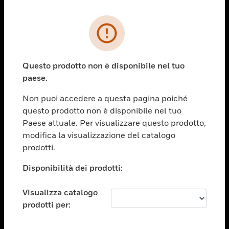
PRODOTTI
toggle view
SOLUZIONI
Questo prodotto non è disponibile nel tuo
paese.
toggle view
SETTORI
Non puoi accedere a questa pagina poiché
toggle view
questo prodotto non è disponibile nel tuo
ASSISTENZA
Paese attuale. Per visualizzare questo prodotto,
toggle view
modifica la visualizzazione del catalogo
OPPORTUNITÀ DI LAVORO
prodotti.
toggle view
Disponibilità dei prodotti:
SOCIETÀ
toggle view
Visualizza catalogo
CONTATTACI
prodotti per:
toggle view
NOTE LEGALI