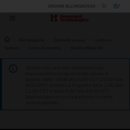
ORDINE ALL'INGROSSO
Per categoria
Controllo accessi
Lettori e
tastiere
Lettori biometrici
MorphoWave SP
Questo sito sarà non disponibile per
manutenzione programmata sabato 8
agosto, dalle 19:00 alle 5:00 EST (23:00 alle
9:00 GMT, domenica 9 agosto dalle 1:00 alle
11:00 CET e dalle 4:30 alle 14:30 IST).
Apprezziamo la vostra pazienza durante
questo periodo.