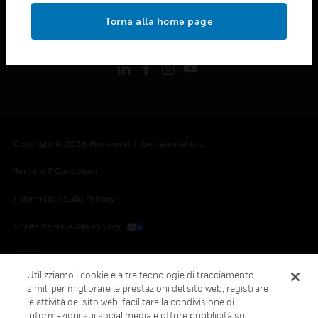
toggle view
Torna alla home page
FOLLOW US
Copyright © 2026 Honeywell International Inc.
Termini E Condizioni
Informativa Sulla Privacy
Scelte Relative Alla Privacy
Cookie
Utilizziamo i cookie e altre tecnologie di tracciamento
Annulla Sottoscrizione Globale
simili per migliorare le prestazioni del sito web, registrare
le attività del sito web, facilitare la condivisione di
informazioni sui social media e offrire pubblicità su