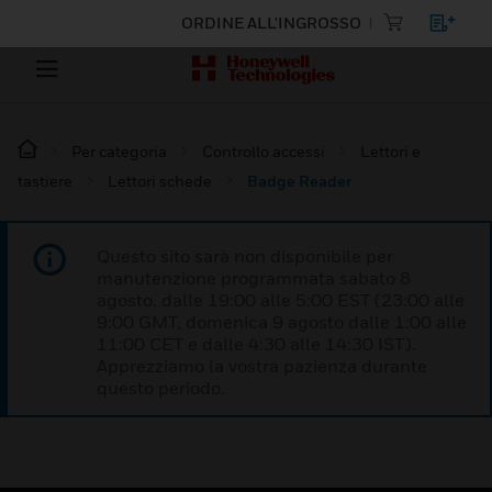
ORDINE ALL'INGROSSO
Per categoria
Controllo accessi
Lettori e
tastiere
Lettori schede
Badge Reader
Questo sito sarà non disponibile per
manutenzione programmata sabato 8
agosto, dalle 19:00 alle 5:00 EST (23:00 alle
9:00 GMT, domenica 9 agosto dalle 1:00 alle
11:00 CET e dalle 4:30 alle 14:30 IST).
Apprezziamo la vostra pazienza durante
questo periodo.