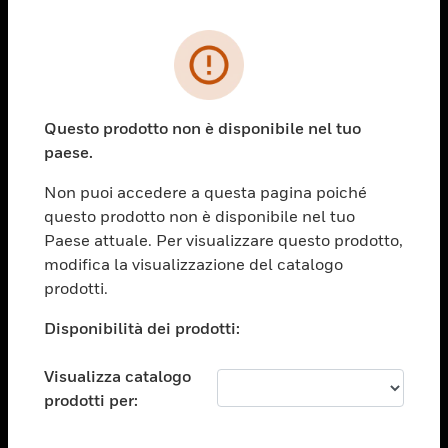
PRODOTTI
toggle view
SOLUZIONI
Questo prodotto non è disponibile nel tuo
paese.
toggle view
SETTORI
Non puoi accedere a questa pagina poiché
toggle view
questo prodotto non è disponibile nel tuo
ASSISTENZA
Paese attuale. Per visualizzare questo prodotto,
toggle view
modifica la visualizzazione del catalogo
OPPORTUNITÀ DI LAVORO
prodotti.
toggle view
Disponibilità dei prodotti:
SOCIETÀ
toggle view
Visualizza catalogo
CONTATTACI
prodotti per:
toggle view
NOTE LEGALI