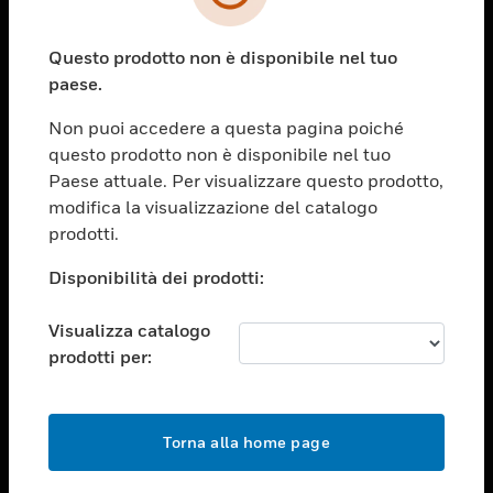
toggle view
SETTORI
Questo prodotto non è disponibile nel tuo
toggle view
ASSISTENZA
paese.
toggle view
Non puoi accedere a questa pagina poiché
OPPORTUNITÀ DI LAVORO
questo prodotto non è disponibile nel tuo
toggle view
Paese attuale. Per visualizzare questo prodotto,
SOCIETÀ
modifica la visualizzazione del catalogo
prodotti.
toggle view
CONTATTACI
Disponibilità dei prodotti:
toggle view
NOTE LEGALI
Visualizza catalogo
toggle view
prodotti per:
FOLLOW US
Torna alla home page