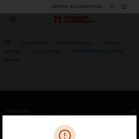
ORDINE ALL'INGROSSO
Per categoria
Controllo accessi
Lettori e
tastiere
Lettori schede
HID RP10 MultiCLASS SE
Reader
PRODOTTI
toggle view
SOLUZIONI