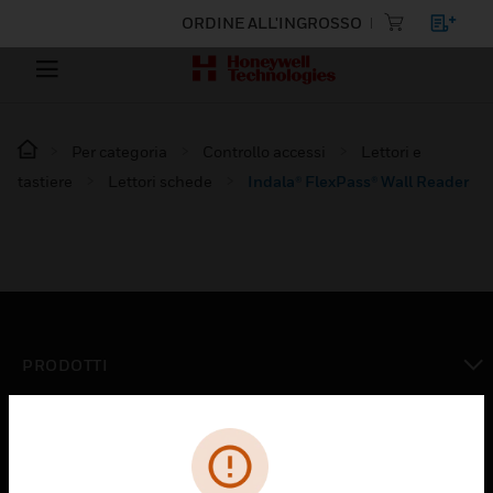
ORDINE ALL'INGROSSO
Per categoria
Controllo accessi
Lettori e
tastiere
Lettori schede
Indala® FlexPass® Wall Reader
PRODOTTI
toggle view
SOLUZIONI
toggle view
SETTORI