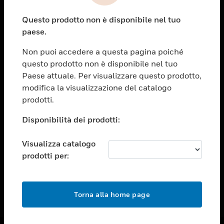
toggle view
Questo prodotto non è disponibile nel tuo
ASSISTENZA
paese.
toggle view
OPPORTUNITÀ DI LAVORO
Non puoi accedere a questa pagina poiché
questo prodotto non è disponibile nel tuo
toggle view
Paese attuale. Per visualizzare questo prodotto,
SOCIETÀ
modifica la visualizzazione del catalogo
toggle view
prodotti.
CONTATTACI
Disponibilità dei prodotti:
toggle view
NOTE LEGALI
Visualizza catalogo
toggle view
prodotti per:
FOLLOW US
Torna alla home page