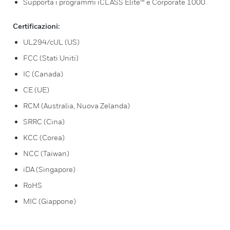
Supporta i programmi iCLASS Elite™ e Corporate 1000
Certificazioni:
UL294/cUL (US)
FCC (Stati Uniti)
IC (Canada)
CE (UE)
RCM (Australia, Nuova Zelanda)
SRRC (Cina)
KCC (Corea)
NCC (Taiwan)
iDA (Singapore)
RoHS
MIC (Giappone)