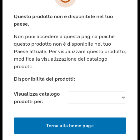
toggle view
SETTORI
Questo prodotto non è disponibile nel tuo
toggle view
ASSISTENZA
paese.
toggle view
Non puoi accedere a questa pagina poiché
OPPORTUNITÀ DI LAVORO
questo prodotto non è disponibile nel tuo
toggle view
Paese attuale. Per visualizzare questo prodotto,
SOCIETÀ
modifica la visualizzazione del catalogo
prodotti.
toggle view
CONTATTACI
Disponibilità dei prodotti:
toggle view
NOTE LEGALI
Visualizza catalogo
toggle view
prodotti per:
FOLLOW US
Torna alla home page