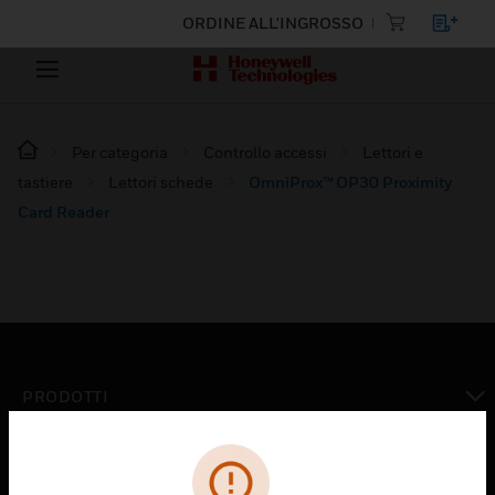
ORDINE ALL'INGROSSO
Per categoria
Controllo accessi
Lettori e
tastiere
Lettori schede
OmniProx™ OP30 Proximity
Card Reader
PRODOTTI
toggle view
SOLUZIONI