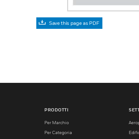
Save this page as PDF
PRODOTTI
SET
Per Marchio
Aerop
Per Categoria
Edif