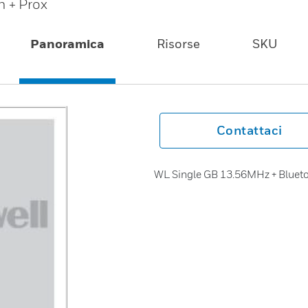
 + Prox
Panoramica
Risorse
SKU
Contattaci
WL Single GB 13.56MHz + Blueto