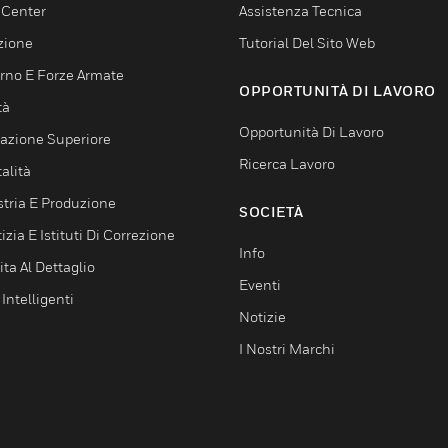
 Center
Assistenza Tecnica
zione
Tutorial Del Sito Web
rno E Forze Armate
OPPORTUNITÀ DI LAVORO
tà
Opportunità Di Lavoro
azione Superiore
Ricerca Lavoro
alità
stria E Produzione
SOCIETÀ
izia E Istituti Di Correzione
Info
ta Al Dettaglio
Eventi
 Intelligenti
Notizie
I Nostri Marchi