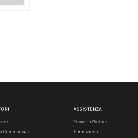
TORI
ASSISTENZA
orti
Trova Un Partner
ici Commerciali
Formazione