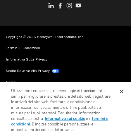
Copyright © 2026 Honeywell International Inc.
Termini E Condizioni
Informativa Sulla Privacy
Scelte Relative Alla Privacy
Cookie
Utilizziamo i cookie e altre tecnologie di tracciamento
Annulla Sottoscrizione Globale
simili per migliorare le prestazioni del sito web, registrare
le attività del sito web, facilitare la condivisione di
informazioni sui social media e offrire pubblicità su
misura per i tuoi interessi. Per ulteriori informazioni
consulta la nostra
Informativa sui cookie
e i
Termini e
condizioni
. È inoltre possibile personalizzare le
impostazioni dei cookie del browser.