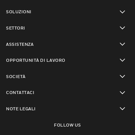
toggle view
SOLUZIONI
toggle view
SETTORI
toggle view
ASSISTENZA
toggle view
OPPORTUNITÀ DI LAVORO
toggle view
SOCIETÀ
toggle view
CONTATTACI
toggle view
NOTE LEGALI
toggle view
FOLLOW US