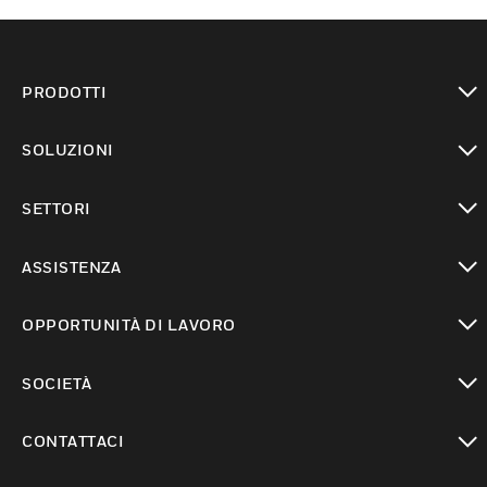
PRODOTTI
toggle view
SOLUZIONI
toggle view
SETTORI
toggle view
ASSISTENZA
toggle view
OPPORTUNITÀ DI LAVORO
toggle view
SOCIETÀ
toggle view
CONTATTACI
toggle view