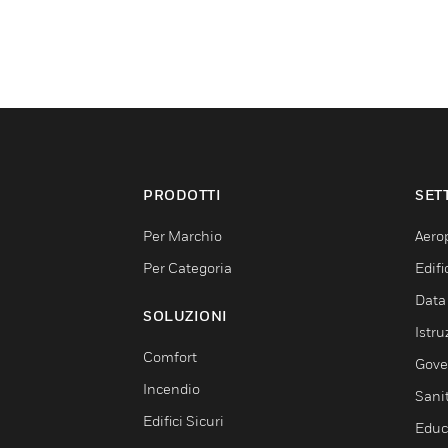
PRODOTTI
SET
Per Marchio
Aerop
Per Categoria
Edif
Data
SOLUZIONI
Istru
Comfort
Gove
Incendio
Sani
Edifici Sicuri
Educ