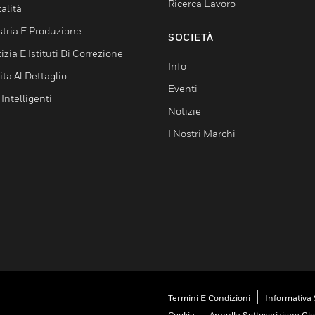
Ricerca Lavoro
alità
stria E Produzione
SOCIETÀ
izia E Istituti Di Correzione
Info
ta Al Dettaglio
Eventi
 Intelligenti
Notizie
I Nostri Marchi
Termini E Condizioni
Informativa 
Cookie
Annulla Sottoscrizione Gl