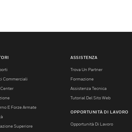
TORI
ASSISTENZA
orti
Trova Un Partner
ici Commerciali
Formazione
 Center
Assistenza Tecnica
zione
Tutorial Del Sito Web
rno E Forze Armate
OPPORTUNITÀ DI LAVORO
tà
Opportunità Di Lavoro
azione Superiore