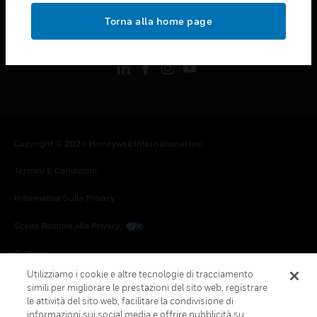
toggle view
Torna alla home page
FOLLOW US
Copyright © 2026 Honeywell International Inc.
Termini E Condizioni
Informativa Sulla Privacy
Scelte Relative Alla Privacy
Cookie
Utilizziamo i cookie e altre tecnologie di tracciamento
Annulla Sottoscrizione Globale
simili per migliorare le prestazioni del sito web, registrare
le attività del sito web, facilitare la condivisione di
informazioni sui social media e offrire pubblicità su