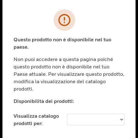
PRODOTTI
toggle view
SOLUZIONI
Questo prodotto non è disponibile nel tuo
paese.
toggle view
SETTORI
Non puoi accedere a questa pagina poiché
toggle view
questo prodotto non è disponibile nel tuo
ASSISTENZA
Paese attuale. Per visualizzare questo prodotto,
toggle view
modifica la visualizzazione del catalogo
OPPORTUNITÀ DI LAVORO
prodotti.
toggle view
Disponibilità dei prodotti:
SOCIETÀ
toggle view
Visualizza catalogo
CONTATTACI
prodotti per:
toggle view
NOTE LEGALI