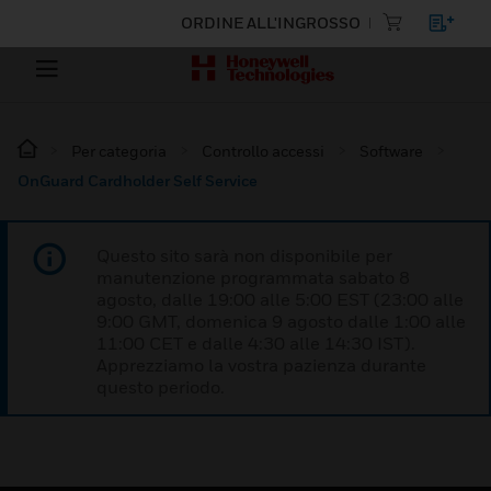
ORDINE ALL'INGROSSO
Per categoria
Controllo accessi
Software
OnGuard Cardholder Self Service
Questo sito sarà non disponibile per
manutenzione programmata sabato 8
agosto, dalle 19:00 alle 5:00 EST (23:00 alle
9:00 GMT, domenica 9 agosto dalle 1:00 alle
11:00 CET e dalle 4:30 alle 14:30 IST).
Apprezziamo la vostra pazienza durante
questo periodo.