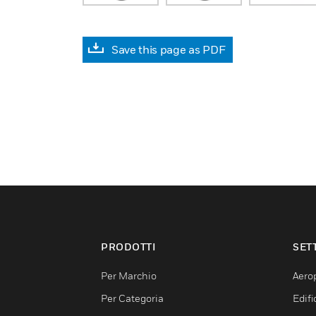
Save this page as PDF
PRODOTTI
SET
Per Marchio
Aerop
Per Categoria
Edif