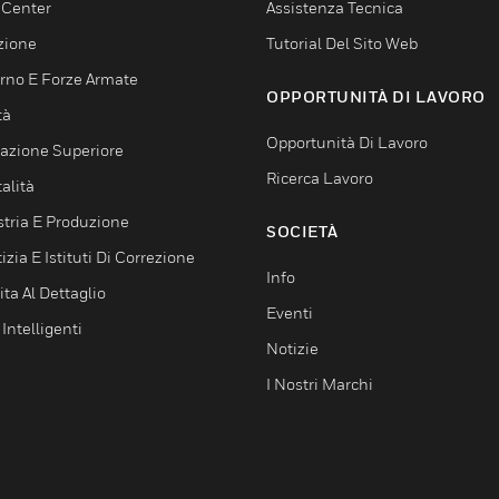
 Center
Assistenza Tecnica
zione
Tutorial Del Sito Web
rno E Forze Armate
OPPORTUNITÀ DI LAVORO
tà
Opportunità Di Lavoro
azione Superiore
Ricerca Lavoro
alità
stria E Produzione
SOCIETÀ
izia E Istituti Di Correzione
Info
ta Al Dettaglio
Eventi
 Intelligenti
Notizie
I Nostri Marchi