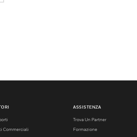
TORI
ASSISTENZA
orti
Trova Un Partner
ici Commerciali
Formazione