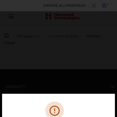
ORDINE ALL'INGROSSO
Per categoria
Controllo accessi
Software
PWAP
PRODOTTI
toggle view
SOLUZIONI
toggle view
SETTORI