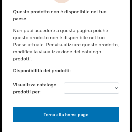
toggle view
Questo prodotto non è disponibile nel tuo
ASSISTENZA
paese.
toggle view
OPPORTUNITÀ DI LAVORO
Non puoi accedere a questa pagina poiché
questo prodotto non è disponibile nel tuo
toggle view
Paese attuale. Per visualizzare questo prodotto,
SOCIETÀ
modifica la visualizzazione del catalogo
toggle view
prodotti.
CONTATTACI
Disponibilità dei prodotti:
toggle view
NOTE LEGALI
Visualizza catalogo
toggle view
prodotti per:
FOLLOW US
Torna alla home page